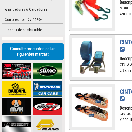
Descrip
MODELO 
Arrancadores & Cargadores
ANCHO G
Compresores 12v / 220v
Bidones de combustible
CINT
Consulte productos de las
siguientes marcas:
Descrip
CINTA 
3,8 cms
CINT
Descrip
CINTAS
Y SEGUR