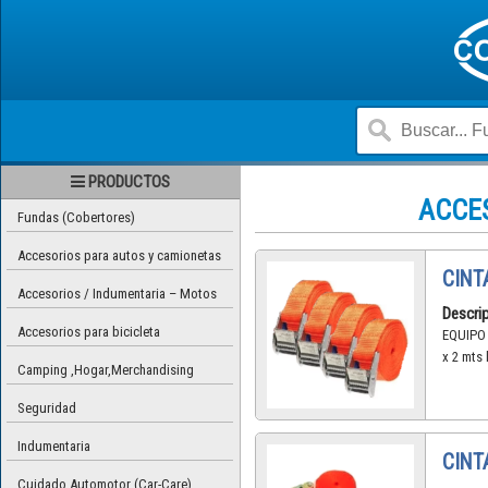
PRODUCTOS
ACCE
Fundas (Cobertores)
Accesorios para autos y camionetas
CINT
Accesorios / Indumentaria – Motos
Descrip
Accesorios para bicicleta
EQUIPO 
x 2 mts 
Camping ,Hogar,Merchandising
Seguridad
Indumentaria
CINT
Cuidado Automotor (Car-Care)