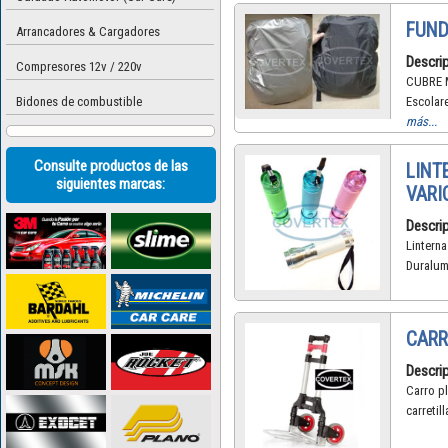
FUND
Arrancadores & Cargadores
Descrip
Compresores 12v / 220v
CUBRE M
Bidones de combustible
Escolare
más...
Consulte productos de las
LINT
siguientes marcas:
VARI
Descrip
Lintern
Duralumi
CARR
Descrip
Carro pl
carreti