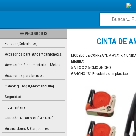
PRODUCTOS
CINTA DE A
Fundas (Cobertores)
Accesorios para autos y camionetas
MODELO DE CORREA “LIVIANA” X 4 UNID
MEDIDA:
Accesorios / Indumentaria – Motos
5 MTS X 2,5 CMS ANCHO
GANCHO “S” Recubirtos en plastico
Accesorios para bicicleta
Camping ,Hogar,Merchandising
Seguridad
Indumentaria
Cuidado Automotor (Car-Care)
Arrancadores & Cargadores