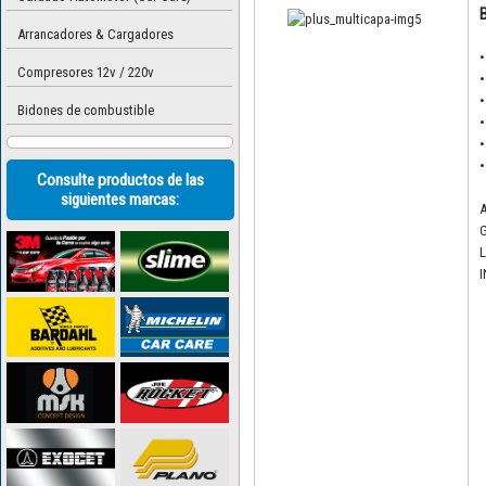
B
Arrancadores & Cargadores
•
Compresores 12v / 220v
•
•
Bidones de combustible
•
•
•
Consulte productos de las
siguientes marcas:
A
G
L
I