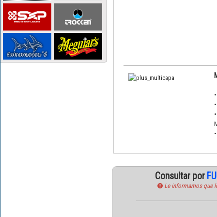
M
•
•
•
M
•
Consultar por
FU
Le informamos que los