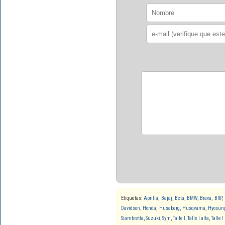
Etiquetas:
Aprilia
,
Bajaj
,
Beta
,
BMW
,
Brava
,
BRP
,
Davidson
,
Honda
,
Husaberg
,
Husqvarna
,
Hyosun
Siambretta
,
Suzuki
,
Sym
,
Talle l
,
Talle l alta
,
Talle l