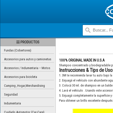
PRODUCTOS
Fundas (Cobertores)
Accesorios para autos y camionetas
100% ORIGINAL MADE IN U.S.A
Shampoo concentrado y biodegradable par
Accesorios / Indumentaria – Motos
Instrucciones & Tips de Uso
1. 3M te recomienda lavar tu auto bajo l
Accesorios para bicicleta
2. Enjuagá el vehículo con abundante agu
3. Colocá 30 ml. de shampoo en un balde
Camping ,Hogar,Merchandising
4. Lavá el vehículo . Usando este accesori
Seguridad
5. Enjuagá completamente la superficie y s
Para obtener un brillo excelente después
Indumentaria
Cuidado Automotor (Car-Care)