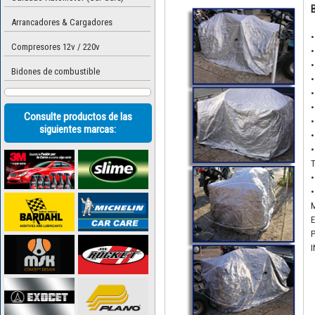
B
Arrancadores & Cargadores
•
Compresores 12v / 220v
•
•
Bidones de combustible
•
•
•
Consulte productos de las
•
siguientes marcas:
•
•
T
•
•
M
E
P
I