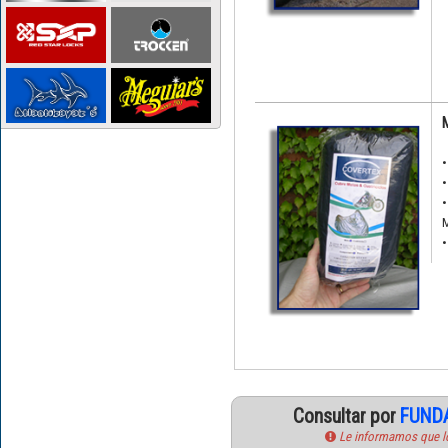
M
•
•
•
M
•
Consultar por
FUNDA
Le informamos que los