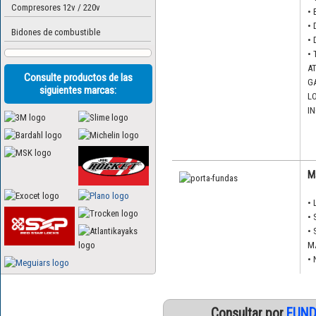
Compresores 12v / 220v
•
•
Bidones de combustible
•
•
A
Consulte productos de las
G
siguientes marcas:
L
I
M
•
•
•
M
•
Consultar por
FUND