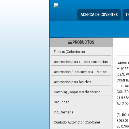
ACERCA DE COVERTEX
T
PRODUCTOS
Fundas (Cobertores)
Accesorios para autos y camionetas
CARRO 
MUY RE
Accesorios / Indumentaria – Motos
IDEAL P
COMPRA
Accesorios para bicicleta
DE CUA
CON BO
Camping ,Hogar,Merchandising
DE GRAN
Seguridad
ALTO 55
Indumentaria
(EL BO
BOLSO)
Cuidado Automotor (Car-Care)
EL CAR