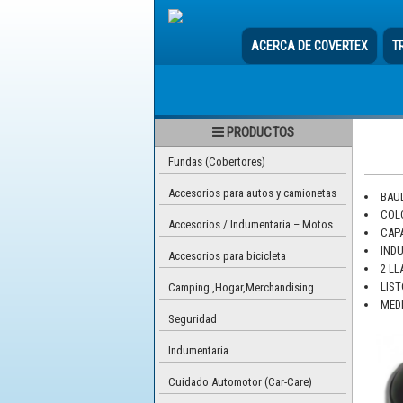
ACERCA DE COVERTEX
T
PRODUCTOS
Fundas (Cobertores)
Accesorios para autos y camionetas
BAU
COL
Accesorios / Indumentaria – Motos
CAP
IND
Accesorios para bicicleta
2 LL
LIST
Camping ,Hogar,Merchandising
MEDI
Seguridad
Indumentaria
Cuidado Automotor (Car-Care)