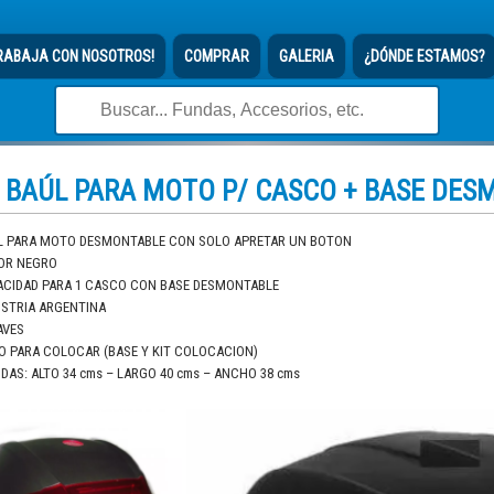
RABAJA CON NOSOTROS!
COMPRAR
GALERIA
¿DÓNDE ESTAMOS?
BAÚL PARA MOTO P/ CASCO + BASE DES
L PARA MOTO DESMONTABLE CON SOLO APRETAR UN BOTON
OR NEGRO
ACIDAD PARA 1 CASCO CON BASE DESMONTABLE
USTRIA ARGENTINA
AVES
O PARA COLOCAR (BASE Y KIT COLOCACION)
DAS: ALTO 34 cms – LARGO 40 cms – ANCHO 38 cms